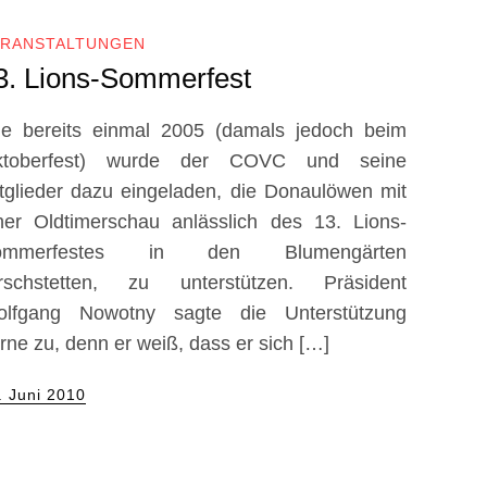
ERANSTALTUNGEN
3. Lions-Sommerfest
e bereits einmal 2005 (damals jedoch beim
ktoberfest) wurde der COVC und seine
tglieder dazu eingeladen, die Donaulöwen mit
ner Oldtimerschau anlässlich des 13. Lions-
ommerfestes in den Blumengärten
rschstetten, zu unterstützen. Präsident
lfgang Nowotny sagte die Unterstützung
rne zu, denn er weiß, dass er sich […]
sted
. Juni 2010