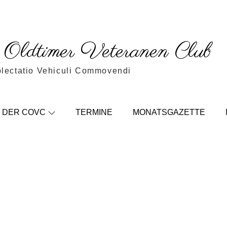
c Oldtimer Veteranen Club
blectatio Vehiculi Commovendi
DER COVC
TERMINE
MONATSGAZETTE