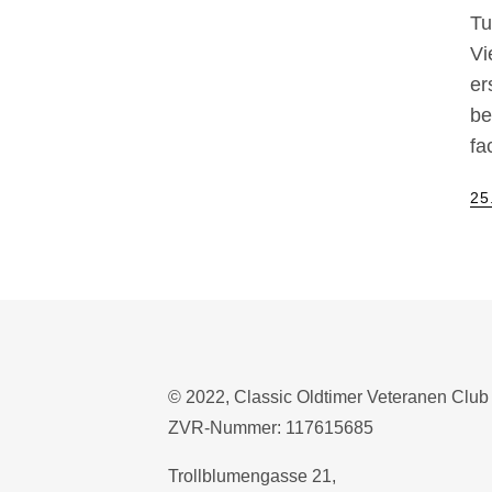
Tu
Vi
er
be
fa
Po
25
on
© 2022, Classic Oldtimer Veteranen Club
ZVR-Nummer: 117615685
Trollblumengasse 21,