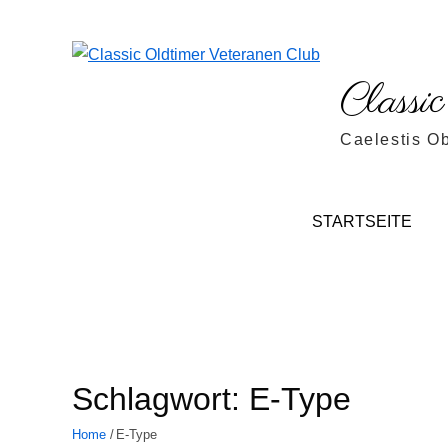
Skip
to
content
Classi
Caelestis O
STARTSEITE
Schlagwort:
E-Type
Home
E-Type