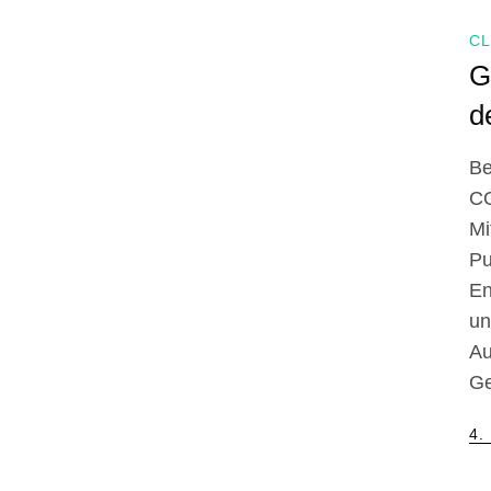
C
G
d
Be
C
Mi
P
En
un
Au
Ge
Po
4.
on