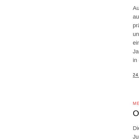
Au
au
p
un
ei
Ja
in
Po
24
on
M
O
Di
Ju