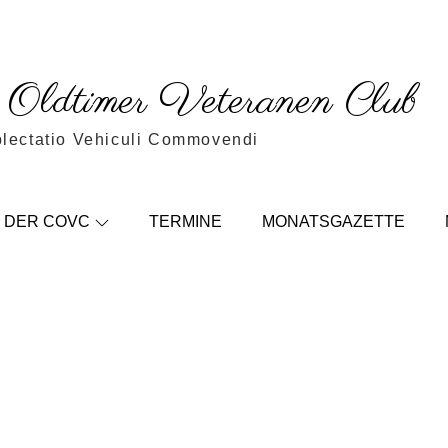
c Oldtimer Veteranen Club
blectatio Vehiculi Commovendi
DER COVC
TERMINE
MONATSGAZETTE