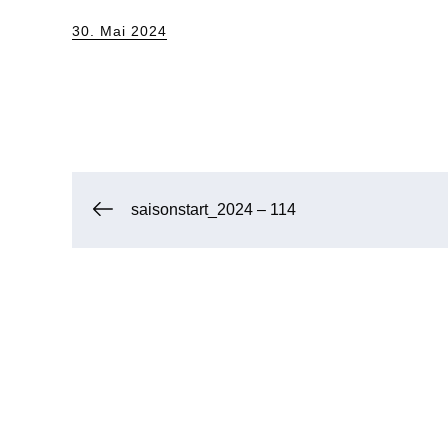
Posted
30. Mai 2024
on
Beitragsnavigation
saisonstart_2024 – 114