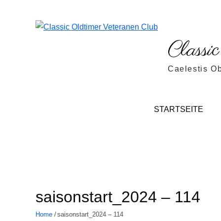
Skip
to
content
Classi
Caelestis O
STARTSEITE
saisonstart_2024 – 114
Home
saisonstart_2024 – 114