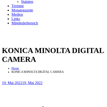
Statuten
Termine
Monatsgazette
Medien
Links
Mitgliederbereich
KONICA MINOLTA DIGITAL
CAMERA
Home
KONICA MINOLTA DIGITAL CAMERA
Posted
19. Mai 2022
19. Mai 2022
on
Beitragsnavigation