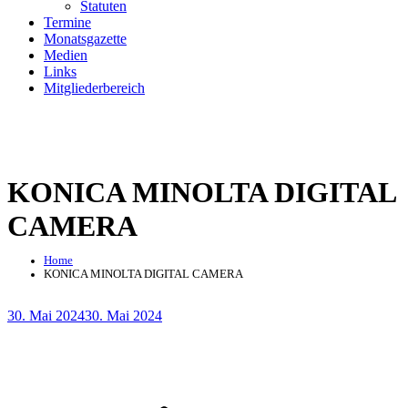
Statuten
Termine
Monatsgazette
Medien
Links
Mitgliederbereich
KONICA MINOLTA DIGITAL
CAMERA
Home
KONICA MINOLTA DIGITAL CAMERA
Posted
30. Mai 2024
30. Mai 2024
on
Beitragsnavigation