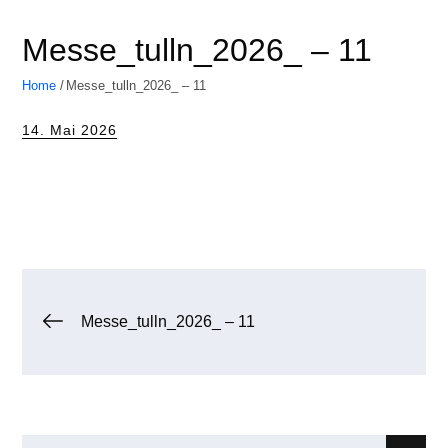
Messe_tulln_2026_ – 11
Home
Messe_tulln_2026_ – 11
Posted
14. Mai 2026
on
Beitragsnavigation
Messe_tulln_2026_ – 11
Search