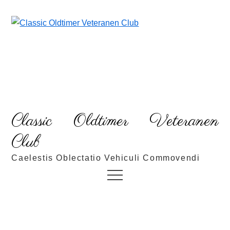
Skip
to
content
Classic Oldtimer Veteranen
Club
Caelestis Oblectatio Vehiculi Commovendi