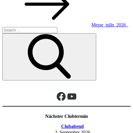
Messe_tulln_2026_
Search
– 70
for:
Facebook
YouTube
Nächster Clubtermin
Clubabend
3. September 2026