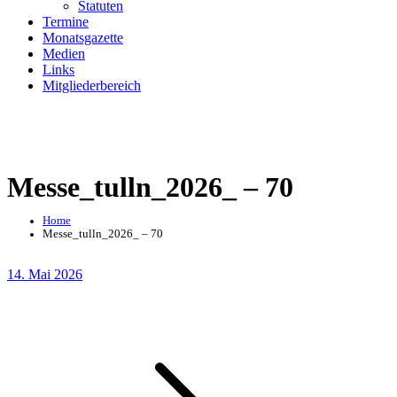
Statuten
Termine
Monatsgazette
Medien
Links
Mitgliederbereich
Messe_tulln_2026_ – 70
Home
Messe_tulln_2026_ – 70
Posted
14. Mai 2026
on
Beitragsnavigation