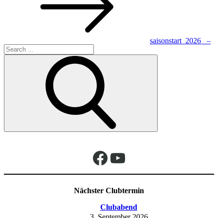
saisonstart_2026_ –
Search
4 (3)
for:
Facebook
YouTube
Nächster Clubtermin
Clubabend
3. September 2026