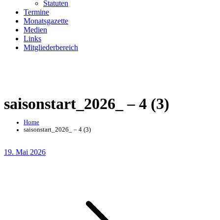
Statuten
Termine
Monatsgazette
Medien
Links
Mitgliederbereich
saisonstart_2026_ – 4 (3)
Home
saisonstart_2026_ – 4 (3)
Posted
19. Mai 2026
on
Beitragsnavigation