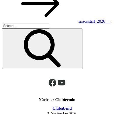
saisonstart_2026_ –
Search
5
for:
Facebook
YouTube
Nächster Clubtermin
Clubabend
3. September 2026