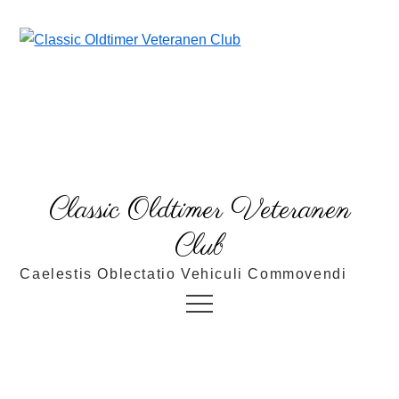
Skip
to
content
Classic Oldtimer Veteranen
Club
Caelestis Oblectatio Vehiculi Commovendi