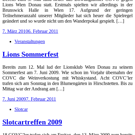
Lions Wien Donau statt. Erstmals spielten wir allerdings in der
Brunswick Halle in Wien 17. Aufgrund der geringen
Teilnehmeranzahl unserer Mitglieder hat sich heuer die Spielregel
geändert und so wurde nicht um den Wanderpokal gespielt. […]
Posted
7. März 2010
6. Februar 2011
on
Veranstaltungen
Lions Sommerfest
Bereits zum 12. Mal lud der Lionsklub Wien Donau zu seinem
Sommerfest am 7. Juni 2009. Wie schon im Vorjahr übernahm der
COVC die Weinverkostung mit Whiskystand. Acht COVC’ler
trafen sich am Sonntag in den Blumengärten in Hirschstetten. Bis zu
Mittag war der Andrang am […]
Posted
7. Juni 2009
7. Februar 2011
on
Slotcar
Slotcartreffen 2009
18 COVC’ler trafen sich am Freitag, den 13. März 2009 zum bereits