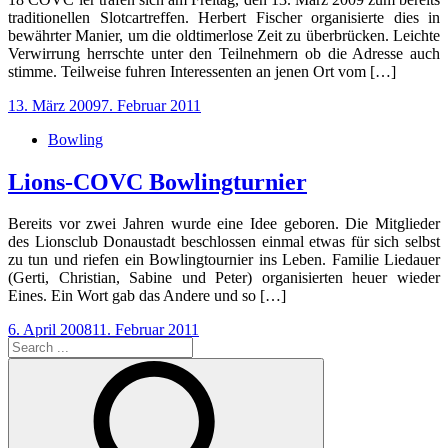
traditionellen Slotcartreffen. Herbert Fischer organisierte dies in
bewährter Manier, um die oldtimerlose Zeit zu überbrücken. Leichte
Verwirrung herrschte unter den Teilnehmern ob die Adresse auch
stimme. Teilweise fuhren Interessenten an jenen Ort vom […]
Posted
13. März 2009
7. Februar 2011
on
Bowling
Lions-COVC Bowlingturnier
Bereits vor zwei Jahren wurde eine Idee geboren. Die Mitglieder
des Lionsclub Donaustadt beschlossen einmal etwas für sich selbst
zu tun und riefen ein Bowlingtournier ins Leben. Familie Liedauer
(Gerti, Christian, Sabine und Peter) organisierten heuer wieder
Eines. Ein Wort gab das Andere und so […]
Posted
6. April 2008
11. Februar 2011
Search
on
Seitennummerierung
1
2
Nächste
for:
der
Beiträge