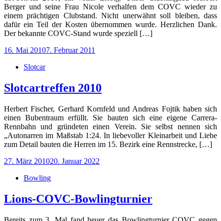
Berger und seine Frau Nicole verhalfen dem COVC wieder zu
einem prächtigen Clubstand. Nicht unerwähnt soll bleiben, dass
dafür ein Teil der Kosten übernommen wurde. Herzlichen Dank.
Der bekannte COVC-Stand wurde speziell […]
Posted
16. Mai 2010
7. Februar 2011
on
Slotcar
Slotcartreffen 2010
Herbert Fischer, Gerhard Kornfeld und Andreas Fojtik haben sich
einen Bubentraum erfüllt. Sie bauten sich eine eigene Carrera-
Rennbahn und gründeten einen Verein. Sie selbst nennen sich
„Autonarren im Maßstab 1:24. In liebevoller Kleinarbeit und Liebe
zum Detail bauten die Herren im 15. Bezirk eine Rennstrecke, […]
Posted
27. März 2010
20. Januar 2022
on
Bowling
Lions-COVC-Bowlingturnier
Bereits zum 3. Mal fand heuer das Bowlingturnier COVC gegen