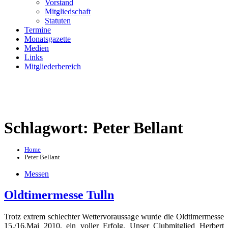
Vorstand
Mitgliedschaft
Statuten
Termine
Monatsgazette
Medien
Links
Mitgliederbereich
Schlagwort:
Peter Bellant
Home
Peter Bellant
Messen
Oldtimermesse Tulln
Trotz extrem schlechter Wettervoraussage wurde die Oldtimermesse
15./16.Mai 2010, ein voller Erfolg. Unser Clubmitglied Herbert