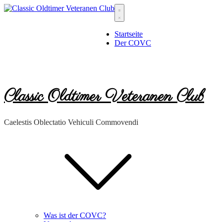
Skip
to
content
Startseite
Der COVC
Classic Oldtimer Veteranen Club
Caelestis Oblectatio Vehiculi Commovendi
Was ist der COVC?